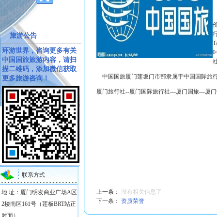
旅游公告
T
环游世界，咨询更多有关
中国国旅旅游内容，请扫
描二维码，添加微信获取
中国国旅厦门莲坂门市部隶属于中国国际旅行
更多旅游咨询！
厦门旅行社--厦门国际旅行社---厦门国旅---厦
联系方式
上一条：
没有相关信息了
地 址：厦门明发商业广场A区
下一条：
资质荣誉
2楼南区161号（莲板BRT站正
对面）