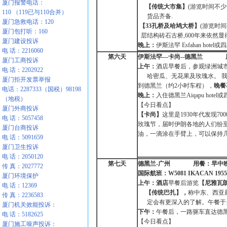
厦门报警电话：
【传统大市集】
(游览时间不少
110 （119已与110合并）
货品齐备.
厦门急救电话：120
【33孔桥及哈鸠大桥】
(游览时
厦门包打听：160
层结构砖石古桥,600年来依然
厦门建设投诉
晚上：
伊斯法罕 Esfahan hote
电 话：2216060
第六天
伊斯法罕—卡尚--德黑兰
厦门工商投诉
上午：
酒店早餐后，参观绿洲城
电 话：2202922
哈密瓜、无花果及玫瑰水。 我
厦门拒开发票举报
到德黑兰（约2小时车程），
晚餐
电话：2287333（国税）98198
晚上：
入住德黑兰Aiqapu hote
（地税）
【今日看点】
厦门外商投诉
【卡尚】
这里是1930年代发现
电 话：5057458
玫瑰节，届时伊朗各地的人们纷
厦门台商投诉
油，一滴涂在手臂上，可以保持
电 话：5091659
厦门卫生投诉
电 话：2050120
第七天
德黑兰-广州 用餐：早
传 真：2027772
国际航班：
W5081 IKACAN 1955
厦门环境保护
上午：酒店
早餐后游览
【尼雅瓦
电 话：12369
【传统巴扎】，
称中东、西亚
传 真：2236583
定会有更深入的了解。午餐于当
厦门机关效能投诉：
下午：
午餐后，一路驱车直达德
电 话：5182625
【今日看点】
厦门施工噪声投诉：