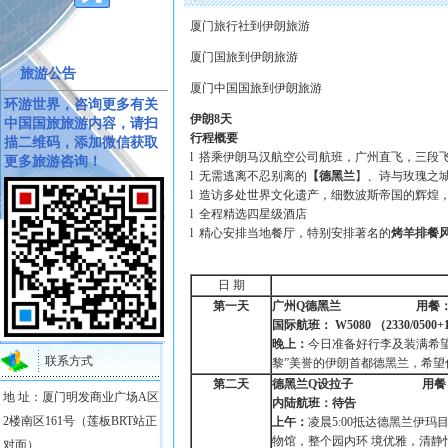
厦门旅行社到伊朗旅游
厦门国旅到伊朗旅游
旅游公告
厦门中国国旅到伊朗旅游
环游世界，咨询更多有关
伊朗8天
中国国旅旅游内容，请扫
行程概要
描二维码，添加微信获取
l 搭乘伊朗马汉航空公司航班，广州直飞，三段
更多旅游咨询！
l 无需逃离不忍别离的
【
德黑兰
】、诗与玫瑰之
l 造访多处世界文化遗产，细数波斯帝国的辉煌
l 全程精选四星级酒店
l 精心安排当地餐厅，特别安排著名的
烤羊排餐
日 期
第一天
广州
Q
德黑兰 用餐：
国际航班： W5080 （2330/0
晚上：
今日准备好行李及装满希望
联系方式
黎”美誉的伊朗首都德黑兰，希
第二天
德黑兰
Q
设拉子 用餐：
地 址：厦门明发商业广场A区
内陆航班：待告
2楼南区161号（莲板BRT站正
上午：
凌晨5:00抵达德黑兰伊
物馆，整个园内环 境优雅，清静
对面）