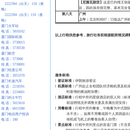
【尼雅瓦朗宫】
这是巴列维王朝最
2222394（白天） 110（夜
近，因此保存很完整。基本完全
晚）
第八天
广州
2222394（白天）110（夜
上午：
北京时间07：55抵达广
晚）
厦门火车站
电 话：5810102
以上行程供您参考，旅行社有权根据航班情况调
厦门国际机场
电 话：5730015
传 真：5730530
厦门航空
电 话：573900
传 真：5739091
厦门轮渡公司
服务标准:
电 话：2053370
l
签证标准：
伊朗旅游签证
厦门长途汽车
l
机票标准：
广州起止全程团队经济舱机票及机
电 话：2218591
时新增的燃油附加费）
传 真：2234601
l
酒店标准：
行程中所列星级酒店的双人间（标
厦门的士中巴
前说明情况并调整夫妻及亲属住宿安排）
电 话：5615610
l
用餐标准：
行程中所列餐食，午晚餐为中式团队
传 真：6013390
水不含）。如果不用餐或因个人原因超出用餐
厦门电信用户投诉
候机或飞机上的餐食由客人自理）
电 话：180
l
景点标准：
行程中所列景点的首道门票（不含