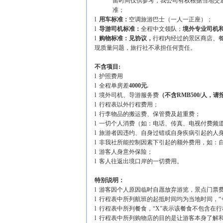
留时间仅供参考，我公司有权根据当地交通等
准；
l
用车标准：
空调旅游巴士（一人一正座）；
l
导游司机标准：
全程中文领队；
境外专业司机
l
购物标准：见协议，
行程内经过的景区商店、
现质量问题，旅行社不承担任何责任。
不含项目:
l 护照费用
l 全程单房差
4000
元.
l 境外司机、导游服务费
（不含RMB500/人，
l 行程表以外行程费用；
l 行李物品的搬运费、保管费及超重费；
l 一切个人消费（如：电话、传真、电视付费频
l 旅游者因违约、自身过错或自身疾病引起的人
l 非我社所能控制因素下引起的额外费用，如：
l 游客人身意外保险；
l 客人往返出境口岸的一切费用。
特别说明：
l 游客因个人原因临时自愿放弃游览，景点门票
l 行程表中所列航班的起抵时间均为当地时间，“
l 行程表中所列餐食，“X”表示该餐食不包含在
l 行程表中所列购物店的目的是让游客本身了