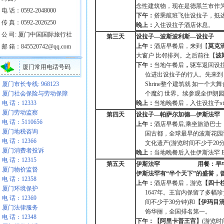
念性建筑物，现在是德黑兰市作为
电 话：0592-2048000
下午：
搭乘航班飞往设拉子，抵
传 真：0592-2026250
晚上：
入住设拉子酒店休息。
公 司: 厦门中国国际旅行社
第三天
设拉子—波斯波利斯—设拉子
上午：
酒店早餐后，来到【
莫克
邮 箱：845520742@qq.com
大窗户 比邻排列。之后前往【
波
下午：
当地午餐后
，
驱车返回设
厦门常用电话号码
位进出设拉子的行人。先来到
厦门市长专线: 968123
Shrine整个建筑就 如一个
厦门社会保险与劳动保障
个魔幻 世界。续参观全伊朗园
电 话：12333
晚上：
当地晚餐后，入住设拉子star
厦门劳动监察
第四天
设拉子—帕萨尔加德—伊斯
电 话：5110656
上午：
酒店早餐后,乘坐旅游巴士
厦门地税咨询
国古都，全球最早的波斯花园设
电 话：12366
文化遗产(游览时间不少于20分
厦门消费者投诉
晚上：
当地晚餐后入住伊斯法罕 Esfa
电 话：12315
第五天
伊斯法罕 用餐：早中
厦门物价监督
伊斯法罕
有“半个天下”的盛誉
电 话：12358
上午：
酒店早餐后，游览
【四十
厦门环境保护
1647年。王宫内保留了多幅
电 话：12369
间不少于30分钟)和
【伊玛目
厦门法律服务
饰华丽，全国排名第一。
电 话：12348
下午：【阿里卡普王宫】
(游览时