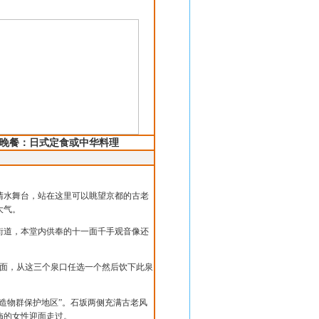
晚餐：
日式定食或中华料理
清水舞台，站在这里可以眺望京都的古老
大气。
街道，本堂内供奉的十一面千手观音像还
个层面，从这三个泉口任选一个然后饮下此泉
造物群保护地区”。石坂两侧充满古老风
饰的女性迎面走过。