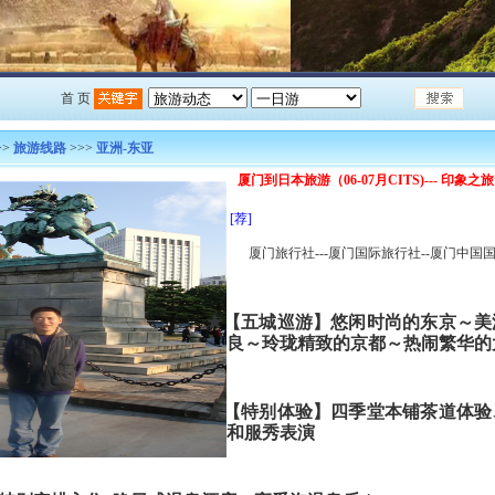
首 页
>>
旅游线路
>>>
亚洲-东亚
厦门到日本旅游（06-07月CITS)--- 印
[荐]
厦门旅行社---厦门国际旅行社--厦门中国
★【五城巡游】悠闲时尚的东京～美
良～玲珑精致的京都～热闹繁华的
★【特别体验】四季堂本铺茶道体验
和服秀表演