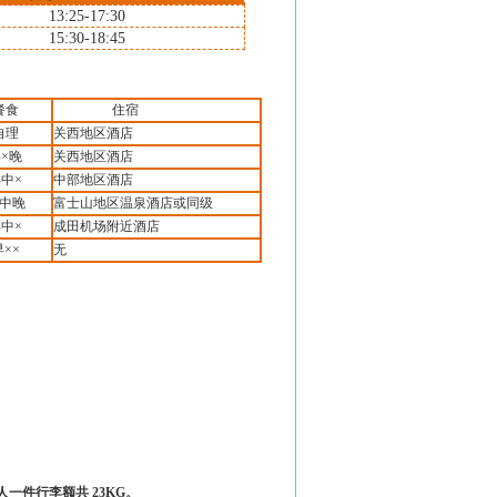
13:25-17:30
15:30-18:45
餐食
住宿
自理
关西地区酒店
×晚
关西地区酒店
中×
中部地区酒店
中晚
富士山地区温泉酒店或同级
中×
成田机场附近酒店
早××
无
人一件行李额共
23KG
。