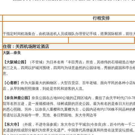
行程安排
于指定时间机场集合，由机场送机人员或领队办理登记手续，搭乘国际航班，前往
住宿：关西机场附近酒店
大阪—奈良
【大阪城公园】
（不登城）为日本名将『丰臣秀吉』所造，其雄伟的石墙砌造占地
的三之丸，四周以护城河围绕，四周均为绿意盎然的公园绿地，秀丽的庭园和亭台
意。
【
心斋桥
】作为大阪最大的购物区，大型百货店、百年老铺、面向平民的各种小店
店，从早到晚熙熙攘攘，到处是市民和游客的人流。
【奈良神鹿公园】
奈良公园在占地
660
公顷的辽阔区域内，囊括了由天平时代
(710-7
院等名胜古迹，是一座规模雄伟、绿树成荫的历史公园。最为有名的是春日大社的
的悉心照顾。另外，以奈良八重樱和九重樱为主，公园内还有约
1700
株不同品种的
塔遗址以及兴福寺一带、荒池、春日野园地、东大寺周边等
【东大寺】
（外观，不进寺庙参观）东大寺位于平城京
(
今奈良
)
东，距今约有一千
史遗迹的组成部分被列为世界文化遗产。中国唐代高僧鉴真和尚曾在这里设坛授戒