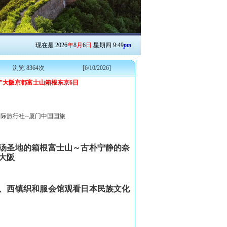
现在是
2026
年
8
月
6
日
星期四
9
:
49
pm
浏览 8364次
[6/10/2026]
象之旅”大阪京都富士山箱根东京6日
国际旅行社--厦门中国国旅
汤圣地的箱根富士山～古朴宁静的奈
大阪
、西镇织和服会馆观看日本民族文化