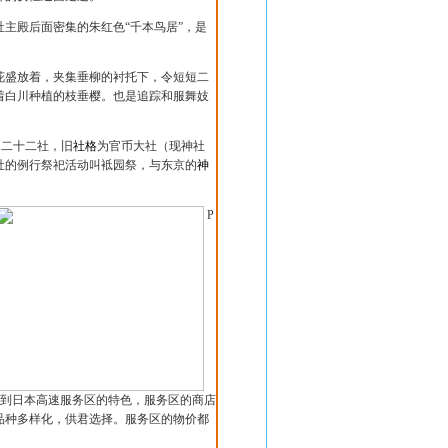
主殿后面密集的朱红色“千本鸟居”，是
花盛放着，夹集垂柳的衬托下，令短短二
着白川种植的枝垂樱。也是追踪和服舞妓
为二十二社，旧
社格
为官币大社（现神社
社的例行祭祀活动叫袛园祭，与东京的
神
P
到日本高速服务区的特色，服务区的商店
品种多样化，供君选择。服务区的物价都