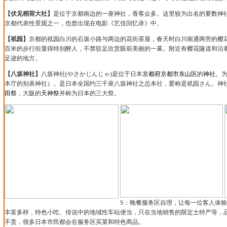
【伏见稻荷大社】
是位于京都南边的一座神社，香客众多。这里较为出名的要数神社
京都代表性景观之一，也曾出现在电影《艺伎回忆录》中。
【祇园
】
京都的祇园白川的石坂小路与两边的花街茶屋，春天时白川南通两旁的樱
百米的步行街显得特别醉人，不禁驻足欣赏眼前美丽的一幕。附近有樱花隧道和沿
足迹的地方。
【八坂神社】
八坂神社
(
やさかじんじゃ
)
是位于
日本
京都府
京都市
东山区
的
神社
。
本厅的别表神社）。
是日本全国约三千座八坂神社之总本社，爱称是祇园さん。
神
田祭
，大阪的
天神祭
并
称为日本的三大祭。
S
：晚餐服务区自理，让每一位客人体验
丰富多样，特色小吃、传说中的地域性车站便当，只在当地销售的限定土特产等，
不贵，很多日本市民都会在服务区买菜和特色商品。