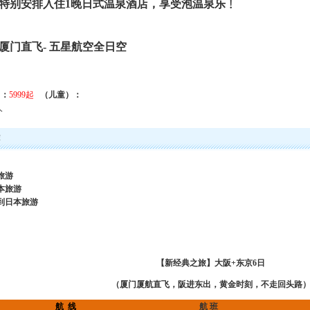
特别安排入住
1
晚日式温泉酒店，享受泡温泉乐﹗
厦门直飞
-
五星航空全日空
）：
5999起
（儿童）：
人
荐
旅游
本旅游
到日本旅游
【新经典之旅】大阪
+
东京
6
日
（厦门厦航
直飞
，阪进东出，
黄金时刻
，不走回头路
航
线
航 班