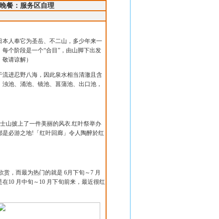
晚餐：服务区自理
日本人奉它为圣岳、不二山，多少年来一
，每个阶段是一个“合目”，由山脚下出发
，敬请谅解）
于流进忍野八海，因此泉水相当清澈且含
、浊池、涌池、镜池、菖蒲池、出口池，
富士山披上了一件美丽的风衣
.
红叶祭举办
都是必游之地
!
「红叶回廊」令人陶醉於红
欣赏，而最为热门的就是
6
月下旬～
7
月
是在
10
月中旬～
10
月下旬前来，最近很红
。