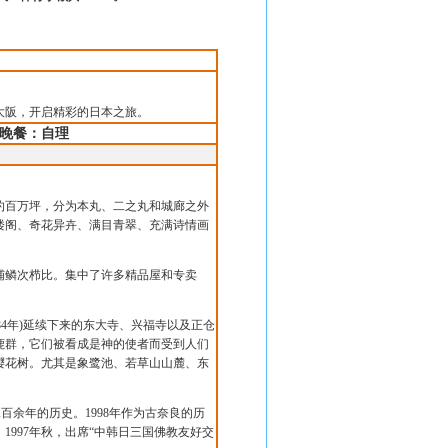
大阪，开启精彩的日本之旅。
晚餐：自理
约百万坪，分为本丸、二之丸和城廊之外
楼阁、奇花异卉、满目青翠、充满诗情画
铺鳞次栉比。集中了许多精品屋和专卖
84
年
)
延续下来的东大寺、兴福寺以及正仓
鹿群，它们被看成是神的使者而受到人们
樱花树。尤其是象鹭池、若草山山麓、东
二百余年的历史。
1998
年作为古奈良的历
。
1997
年秋，出席“中韩日三国佛教友好交