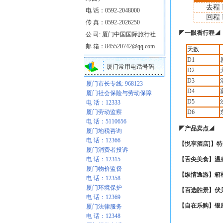
去程
电 话：0592-2048000
回程
传 真：0592-2026250
◤
一眼看行程
◢
公 司: 厦门中国国际旅行社
邮 箱：845520742@qq.com
天数
D1
厦门常用电话号码
D2
D3
厦门市长专线: 968123
D4
厦门社会保险与劳动保障
D5
电 话：12333
厦门劳动监察
D6
电 话：5110656
◤
产品卖点
◢
厦门地税咨询
电 话：12366
【悦享酒店
]
】
特
厦门消费者投诉
电 话：12315
【舌尖美食】
温
厦门物价监督
【纵情逸游】
箱
电 话：12358
厦门环境保护
【百选胜景】
伏
电 话：12369
【自在乐购】
银
厦门法律服务
电 话：12348