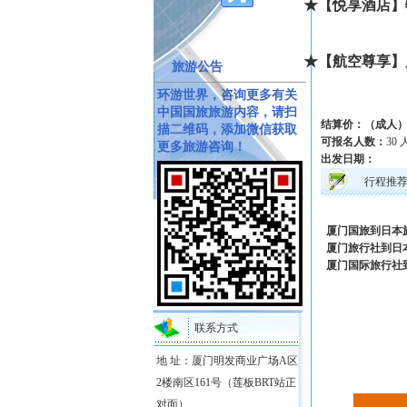
★【悦享酒店】
★【航空尊享】
旅游公告
环游世界，咨询更多有关
中国国旅旅游内容，请扫
结算价：（成人
描二维码，添加微信获取
可报名人数：
30 
更多旅游咨询！
出发日期：
行程推
厦门国旅到日本
厦门旅行社到日
厦门国际旅行社
联系方式
地 址：厦门明发商业广场A区
2楼南区161号（莲板BRT站正
对面）