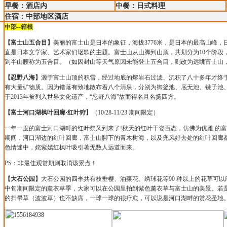
早餐：酒店内
中餐：日式料理
住宿：中部地区酒店
中部--箱根
【富士山五合目】
美丽的富士山是日本的象征，海拔
3776
米，是日本的最高山峰，
直是日本文学家、艺术家们讴歌的主题。富士山从山脚到山顶，共划分为
10
个阶段
到半山腰称为五合目。（如因封山等天气原因未能登上五合目，则改为远眺富士山
【忍野八海】
源于富士山顶的积雪，经过地底的熔岩石过滤、沉积了八十多年才终
有大量矿物质。因为错落有致地散布着八个清泉，分别为御釜池、底无池、铫子池
于
2013
年被列入世界文化遗产，“忍野八海”故而得名且名扬四方。
【富士河口湖枫叶回廊·红叶狩】
（
10/28-11/23
期间限定）
一年一度的富士河口湖町的红叶祭又到来了
!
秋天的红叶干姿百态，仿佛为优雅 的
期间，河口湖边的红叶回廊，富士山脚下的青木树海，以及兜风好去处的红叶回廊
色情迷中，姹紫嫣红枫叶吸引著无数人远道而来。
PS
：非最佳观赏期则取消该景点！
【大石公园】
大石公园的四季共有枝垂樱、油菜花、绣球花等
90
种以上的花草可以
中旬期间限定的薰衣草季，大家可以在公园里拍到紫色薰衣草与富士山的美景。若
的扫帚草（波波草）也不缺席，一球一球的很疗愈，可以说是河口湖畔的赏花圣地