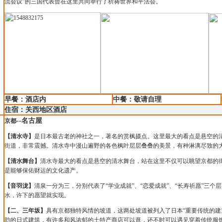
流会议”的三国代表曾在这里共同举行了祈祷世界和平法会。
早餐：酒店内
中餐：敬请自理
住宿：关西地区酒店
--
名古屋
京都
【清水寺】
是日本最古老的神社之一，著名的赏枫摄点。这里最大的看点是悬空的
街道，非常震撼。清水寺中漫山遍野的各色枫叶层层叠叠的美景，有种淋漓尽致的
【清水舞台】
清水寺最大的看点是悬空的清水舞台，站在这里不仅可以眺望京都的
是能够保佑财运的文化遗产。
【音羽泷】
清泉一分为三，分别代表了“学业成就”、“恋爱成就”、“长寿祈愿”三
水，许下的愿望就实现。
【二、三年坂】
具有京都独特风情的坡道，这两处坡道被列入了日本“重要传统的建
韵的日式建筑，有许多和风浓郁的土特产商店可以逛，还不时可以遇见穿着传统服