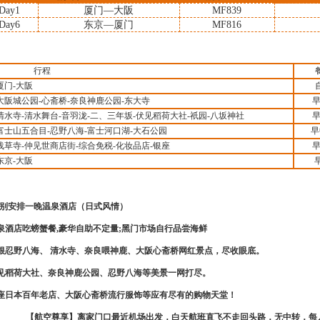
Day1
厦门
—
大阪
MF839
Day6
东京—厦门
MF816
行程
厦门
-
大阪
大阪城公园
-
心斋桥
-
奈良神鹿公园
-
东大寺
早
清水寺
-
清水舞台
-
音羽泷
-
二、三年坂
-
伏见稻荷大社
-
祇园
-
八坂神社
早
富士山五合目
-
忍野八海
-
富士河口湖
-
大石公园
早
浅草寺
-
仲见世商店街
-
综合免税
-
化妆品店
-
银座
早
东京
-
大阪
别安排一晚温泉酒店（日式风情）
泉酒店吃螃蟹餐
,
豪华自助不定量
;
黑门市场自行品尝海鲜
根忍野八海、 清水寺、奈良喂神鹿、大阪心斋桥网红景点，尽收眼底。
见稻荷大社、奈良神鹿公园、忍野八海等美景一网打尽。
座日本百年老店、大阪心斋桥流行服饰等应有尽有的购物天堂！
【航空尊享】
离家门口最近机场出发，白天航班直飞不走回头路，无中转，每