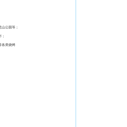
览山公园等；
市；
等各类烧烤