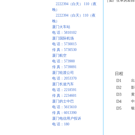
|
如产生单房差自理
2222394（白天） 110（夜
晚）
2222394（白天）110（夜
晚）
厦门火车站
电 话：5810102
厦门国际机场
电 话：5730015
传 真：5730530
厦门航空
电 话：573900
传 真：5739091
厦门轮渡公司
日程
电 话：2053370
D1
出
厦门长途汽车
D2
影
电 话：2218591
D3
黄
传 真：2234601
厦门的士中巴
D4
中
电 话：5615610
D5
银
传 真：6013390
厦门电信用户投诉
电 话：180