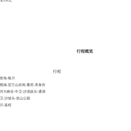
350元
行程概览
行程
发地-银川
视城-贺兰山岩画-董府-美食街
河大峡谷-中卫-沙漠娱乐-通湖
卫-沙坡头-览山公园
川-返程