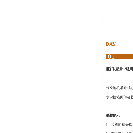
DAY
01
厦门/泉州-银
出发地机场乘机赴
专职接站师傅会
温馨提示
1、接机司机会