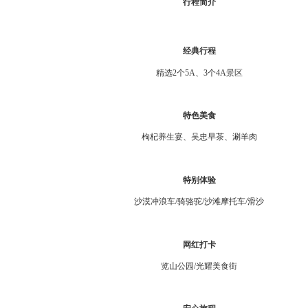
行程简介
经典行程
精选2个5A、3个4A景区
特色美食
枸杞养生宴、吴忠早茶、涮羊肉
特别体验
沙漠冲浪车/骑骆驼/沙滩摩托车/滑沙
网红打卡
览山公园/光耀美食街