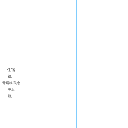
住宿
银川
青铜峡/吴忠
中卫
银川