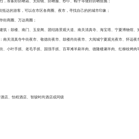
强烈，准备好防晒霜、太阳镜、防晒服、纱巾、帽子等做好防晒措施；
00 之前抵达的游客，可以在市区各商圈、夜市，寻找自己的的城市印象；
新华街商圈、万达商圈；
名建筑：鼓楼、南门、玉皇阁、团结路景观大道、南关清真寺、海宝塔、宁夏博物馆、
市：南关清真寺牛街夜市、敬德街夜市、鼓楼尚街夜市、大阅城宁夏观光夜市、怀远夜
牛街、小叶手抓、老毛手抓、国强手抓、百草滩羊刷羊肉、德隆楼涮羊肉、红柳枝烤肉
畔酒店、怡程酒店、智骏时尚酒店或同级