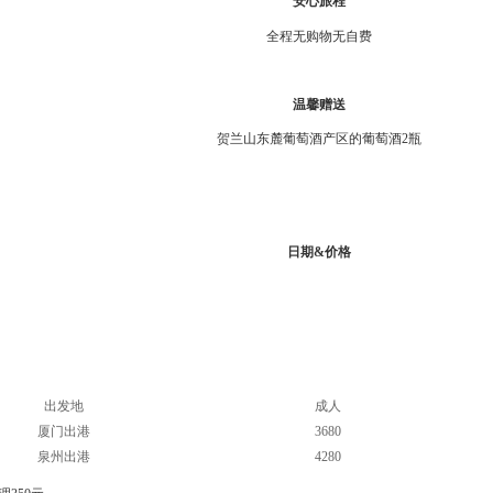
安心旅程
全程无购物无自费
温馨赠送
贺兰山东麓葡萄酒产区的葡萄酒2瓶
日期&价格
出发地
成人
厦门出港
3680
泉州出港
4280