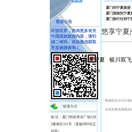
厦门到宁夏旅游
厦门国旅到宁夏
厦门旅行社到宁
旅游公告
悠享宁夏
环游世界，咨询更多有关
中国国旅旅游内容，请扫
描二维码，添加微信获取
更多旅游咨询！
悠享宁夏
/
银川双飞
2023·春夏季
蜂拥而至大约只能
联系方式
在你想要逃离眼前
地 址：厦门明发商业广场A区
2楼南区161号（莲板BRT站正
对面）