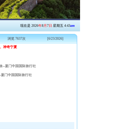
现在是
2026
年
8
月
7
日
星期五
4
:
43
am
浏览 7637次
[6/23/2026]
南、神奇宁夏
旅--厦门中国国际旅行社
--厦门中国国际旅行社