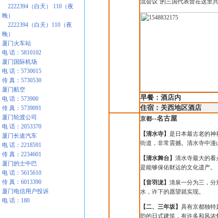
流会议”的三国代表曾在这里
2222394（白天） 110（夜
晚）
2222394（白天）110（夜
晚）
厦门火车站
电 话：5810102
厦门国际机场
电 话：5730015
传 真：5730530
厦门航空
早餐：酒店内
电 话：573900
住宿：关西地区酒店
传 真：5739091
厦门轮渡公司
--
名古屋
京都
电 话：2053370
【清水寺】
是日本最古老的神
厦门长途汽车
街道，非常震撼。清水寺中漫
电 话：2218591
传 真：2234601
【清水舞台】
清水寺最大的看
厦门的士中巴
是能够保佑财运的文化遗产。
电 话：5615610
传 真：6013390
【音羽泷】
清泉一分为三，分
厦门电信用户投诉
水，许下的愿望就实现。
电 话：180
【二、三年坂】
具有京都独特
韵的日式建筑，有许多和风浓