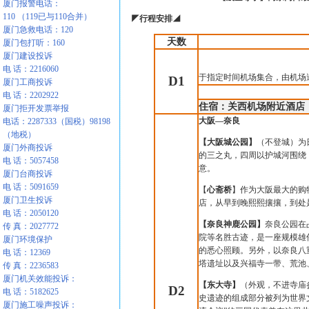
厦门报警电话：
110 （119已与110合并）
◤
行程安排
◢
厦门急救电话：120
天数
厦门包打听：160
厦门建设投诉
电 话：2216060
于指定时间机场集合，由机场
D1
厦门工商投诉
电 话：2202922
住宿：关西机场附近酒店
厦门拒开发票举报
大阪—奈良
电话：2287333（国税）98198
（地税）
【大阪城公园】
（不登城）为
厦门外商投诉
的三之丸，四周以护城河围绕
电 话：5057458
意。
厦门台商投诉
电 话：5091659
【
心斋桥
】作为大阪最大的购
厦门卫生投诉
店，从早到晚熙熙攘攘，到处
电 话：2050120
【奈良神鹿公园】
奈良公园在
传 真：2027772
院等名胜古迹，是一座规模雄
厦门环境保护
的悉心照顾。另外，以奈良八
电 话：12369
塔遗址以及兴福寺一带、荒池
传 真：2236583
厦门机关效能投诉：
【东大寺】
（外观，不进寺庙
D2
电 话：5182625
史遗迹的组成部分被列为世界
厦门施工噪声投诉：