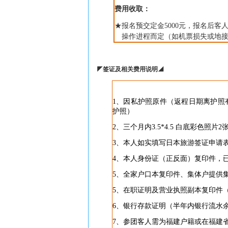
费用收取：
★报名预交定金
5000
元，报名后客
操作进程而定（如机票损失或地
◤
签证及相关费用说明
◢
1
、因私护照原件（返程日期离护照
护照）
2
、三个月内
3.5*4.5
白底彩色照片
2
3
、本人如实填写日本旅游签证申请
4
、本人身份证（正反面）复印件，
5
、全家户口本复印件、集体户提供
5
、在职证明及营业执照副本复印件
6
、银行存款证明（半年内银行流水
7
、参团客人需为福建户籍或在福建