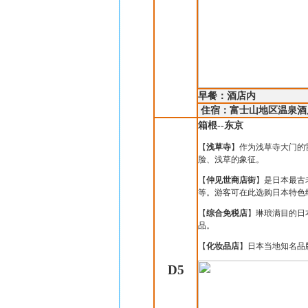
早餐：酒店内
住宿：富士山地区温泉酒
箱根
--
东京
【
浅草寺
】作为浅草寺大门的
脸、浅草的象征。
【
仲见世商店街
】是日本最古
等。游客可在此选购日本特色
【
综合免税店
】琳琅满目的日
品。
【
化妆品店
】日本当地知名品
D5