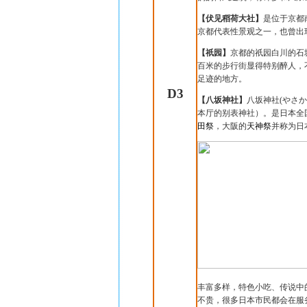
【伏见稻荷大社】
是位于京都
京都代表性景观之一，也曾出
【祇园
】
京都的祇园白川的石
百米的步行街显得特别醉人，
足迹的地方。
D3
【八坂神社】
八坂神社
(
やさか
本厅的别表神社）。
是日本全
田祭
，大阪的
天神祭
并
称为日
丰富多样，特色小吃、传说中
不贵，很多日本市民都会在服