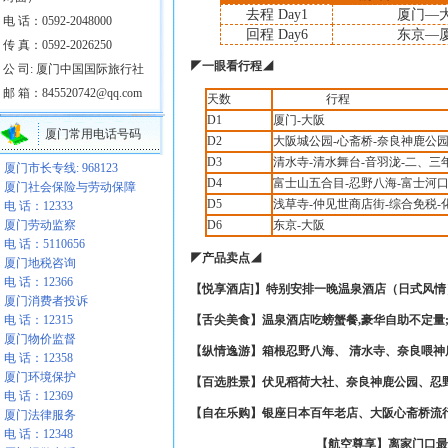
去程
Day1
厦门
—
电 话：0592-2048000
回程
Day6
东京—
传 真：0592-2026250
◤
一眼看行程
◢
公 司: 厦门中国国际旅行社
邮 箱：845520742@qq.com
天数
行程
D1
厦门
-
大阪
厦门常用电话号码
D2
大阪城公园
-
心斋桥
-
奈良神鹿公
D3
清水寺
-
清水舞台
-
音羽泷
-
二、三
厦门市长专线: 968123
D4
富士山五合目
-
忍野八海
-
富士河
厦门社会保险与劳动保障
D5
浅草寺
-
仲见世商店街
-
综合免税
-
电 话：12333
厦门劳动监察
D6
东京
-
大阪
电 话：5110656
◤
产品卖点
◢
厦门地税咨询
电 话：12366
【悦享酒店
]
】
特别安排一晚温泉酒店（日式风情
厦门消费者投诉
电 话：12315
【舌尖美食】
温泉酒店吃螃蟹餐
,
豪华自助不定量
厦门物价监督
【纵情逸游】
箱根忍野八海、 清水寺、奈良喂
电 话：12358
厦门环境保护
【百选胜景】
伏见稻荷大社、奈良神鹿公园、忍
电 话：12369
【自在乐购】
银座日本百年老店、大阪心斋桥流
厦门法律服务
电 话：12348
【航空尊享】
离家门口最