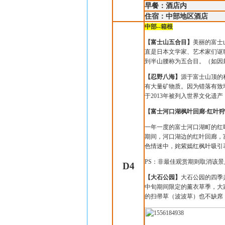
早餐：酒店内
住宿：中部地区酒店
中部--箱根
【富士山五合目】
美丽的富士
直是日本文学家、艺术家们讴
到半山腰称为五合目。（如因
【忍野八海】
源于富士山顶的
有大量矿物质。因为错落有致
于
2013
年被列入世界文化遗产
【富士河口湖枫叶回廊·红叶
一年一度的富士河口湖町的红
期间，河口湖边的红叶回廊，
色情迷中，姹紫嫣红枫叶吸引
PS
：非最佳观赏期则取消该景
D4
【大石公园】
大石公园的四季
中旬期间限定的薰衣草季，大
的扫帚草（波波草）也不缺席