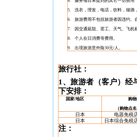
4.
服务项目未提到的其它一切费用
5.
洗衣，理发，电话，饮料，烟酒
6.
旅游费用不包括旅游者因违约、
7.
因交通延阻、罢工、天气、飞机
8.
个人在日消费等费用。
9.
出境旅游意外险
30
元
/
人。
旅行社：
1
、旅游者（客户）经
下安排：
国家
/
地区
购物
（购物点名
日本
电器免税
日本
日本综合免税
注：