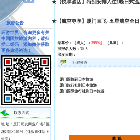
★【悦享酒店】特别安排入住
1
晚日式温
★【航空尊享】厦门直飞
-
五星航空全日
旅游公告
环游世界，咨询更多有关
中国国旅旅游内容，请扫
结算价：（成人）：
5999起
（儿童）：
描二维码，添加微信获取
可报名人数：
30 人
更多旅游咨询！
出发日期：
行程推荐
厦门国旅到日本旅游
厦门旅行社到日本旅游
厦门国际旅行社到日本旅游
联系方式
地 址：厦门明发商业广场A区
2楼南区161号（莲板BRT站正
航
线
对面）