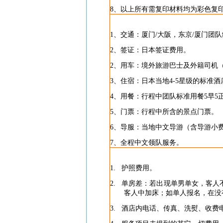
8
、以上所有需复印材料均为彩色复
1
、交通：厦门
/
大阪，东京
/
厦门团队
2
、签证：日本签证费用。
2
、用车：境外旅游巴士及外籍司机
3
、住宿：日本当地
4-5
星级的标准酒
4
、用餐：行程中团队标准用餐
5
早
5
5
、门票：行程中所含的景点门票。
6
、导服：当地中文导游（含导游小
7
、全程中文领队服务。
1.
护照费用。
2.
单房差：若出现单男单女，客人
客人中加床；如单人报名，在没
3.
酒店内电话、传真、洗熨、收费