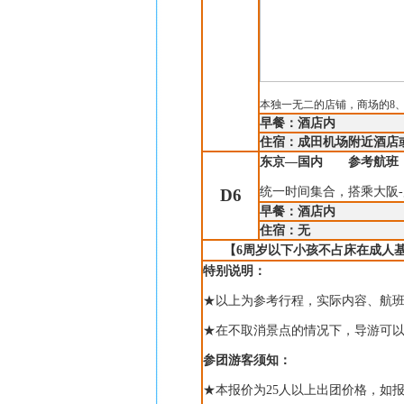
本独一无二的店铺，商场的
8
早餐：酒店内
住宿：成田机场附近酒店
东京—国内
参考航班
统一时间集合，搭乘大阪
-
D6
早餐：酒店内
住宿：无
【
6
周岁以下小孩不占床在成人
特别说明：
★以上为参考行程，实际内容、航
★在不取消景点的情况下，导游可
参团游客须知：
★本报价为
25
人以上出团价格，如