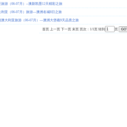
游（06-07月）--澳新凯墨12天精彩之旅
亚（06-07月）旅游---澳洲名城8日之旅
澳大利亚旅游（06-07月）---澳洲大堡礁9天品质之旅
首页 上一页 下一页 末页 页次：1/1页 转到
页