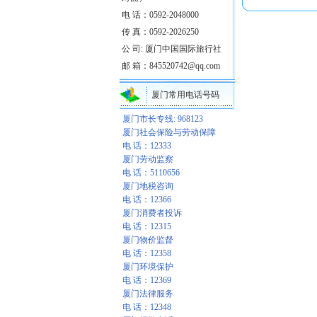
电 话：0592-2048000
传 真：0592-2026250
公 司: 厦门中国国际旅行社
邮 箱：845520742@qq.com
厦门常用电话号码
厦门市长专线: 968123
厦门社会保险与劳动保障
电 话：12333
厦门劳动监察
电 话：5110656
厦门地税咨询
电 话：12366
厦门消费者投诉
电 话：12315
厦门物价监督
电 话：12358
厦门环境保护
电 话：12369
厦门法律服务
电 话：12348