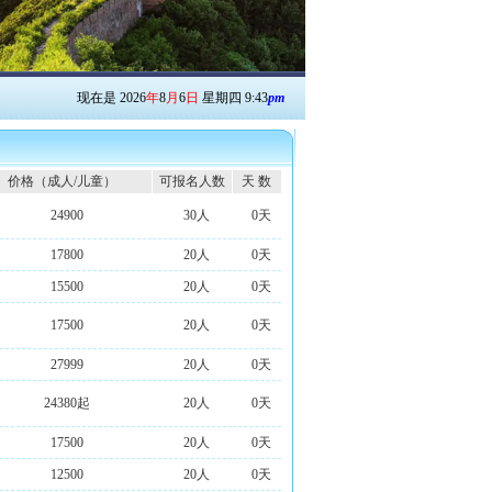
现在是
2026
年
8
月
6
日
星期四
9
:
43
pm
价格（成人/儿童）
可报名人数
天 数
24900
30人
0天
17800
20人
0天
15500
20人
0天
17500
20人
0天
27999
20人
0天
24380起
20人
0天
17500
20人
0天
12500
20人
0天