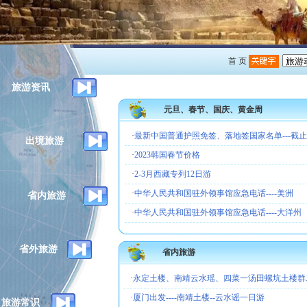
首 页
旅游资讯
元旦、春节、国庆、黄金周
·
最新中国普通护照免签、落地签国家名单---截止2
出境旅游
·
2023韩国春节价格
·
2-3月西藏专列12日游
·
中华人民共和国驻外领事馆应急电话----美洲
省内旅游
·
中华人民共和国驻外领事馆应急电话----大洋州
省外旅游
省内旅游
·
永定土楼、南靖云水瑶、四菜一汤田螺坑土楼群
·
厦门出发----南靖土楼--云水谣一日游
旅游常识