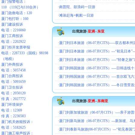
厦门报警电话：
·
南普陀、鼓浪屿一日游
110 （119已与110合并）
厦门急救电话：120
·
滩涂赶海+帆船一日游
厦门包打听：160
厦门建设投诉
电 话：2216060
出境旅游-
亚洲--东亚
厦门工商投诉
电 话：2202922
·
厦门到日本旅游（06-07月CITS)-----双古都本
厦门拒开发票举报
·
厦门到日本旅游（06-07月CITS）---“初见日本”-
电话：2287333（国税）98198
（地税）
·
厦门到日本旅游（06-07月CITS）----“轻奢之旅
厦门外商投诉
·
厦门到韩国旅游（06-07月CITS）----日韩连线
电 话：5057458
厦门台商投诉
·
厦门到韩国旅游（06-07月CITS）----首尔双飞
电 话：5091659
·
厦门到韩国旅游（06-07月CITS）----冬日雪景
厦门卫生投诉
电 话：2050120
传 真：2027772
出境旅游-
亚洲--东南亚
厦门环境保护
电 话：12369
·
厦门到新加坡旅游（06-07月CITS）----亲子游
传 真：2236583
·
厦门到新马旅游（06-07月CITS）---新加坡、
厦门机关效能投诉：
电 话：5182625
·
厦门到泰新马旅游(06-07月CITS）---“初见泰国
厦门施工噪声投诉：