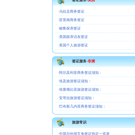
签证服务-
美洲
·
乌拉圭商务签证
·
苏里南商务签证
·
秘鲁探亲签证
·
美国探亲访友签证
·
美国个人旅游签证
签证服务-
非洲
·
阿尔及利亚商务签证须知：
·
埃及旅游签证须知：
·
埃塞俄比亚旅游签证须知：
·
安哥拉旅游签证须知：
·
巴布新几内亚商务签证须知：
旅游常识
·
中国与外国互免签证协定一览表