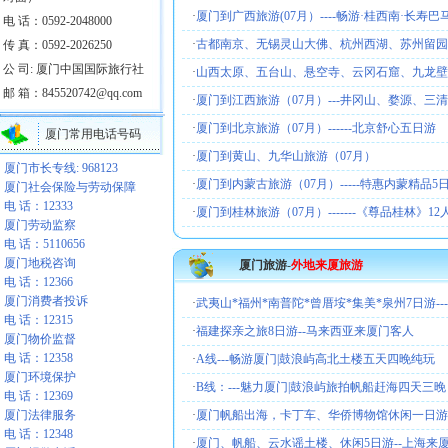
·
厦门到广西旅游(07月）----畅游·桂西南·长寿
电 话：0592-2048000
·
古都南京、无锡灵山大佛、杭州西湖、苏州留园
传 真：0592-2026250
公 司: 厦门中国国际旅行社
·
山西太原、五台山、悬空寺、云冈石窟、九龙壁
邮 箱：845520742@qq.com
·
厦门到江西旅游（07月）---井冈山、婺源、三清
·
厦门到北京旅游（07月）------北京舒心五日游
厦门常用电话号码
·
厦门到黄山、九华山旅游（07月）
厦门市长专线: 968123
·
厦门到内蒙古旅游（07月）-----特惠内蒙精品5
厦门社会保险与劳动保障
电 话：12333
·
厦门到桂林旅游（07月）-------《尊品桂林》1
厦门劳动监察
电 话：5110656
厦门地税咨询
厦门旅游
-
外地来厦旅游
电 话：12366
厦门消费者投诉
·
武夷山*福州*南普陀*曾厝垵*集美*泉州7日游--
电 话：12315
·
福建探亲之旅8日游--马来西亚来厦门客人
厦门物价监督
电 话：12358
·
A线---畅游厦门|鼓浪屿高北土楼五天四晚纯玩
厦门环境保护
·
B线：---魅力厦门|鼓浪屿旅拍帆船赶海四天三晚
电 话：12369
厦门法律服务
·
厦门帆船出海，卡丁车、华侨博物馆休闲一日游
电 话：12348
·
厦门、帆船、云水谣土楼、休闲5日游--上海来