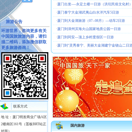
·
厦门出发----永定土楼一日游（洪坑民俗文化村
·
厦门泰宁大金湖武夷山白水洋汽车5日游
·
厦门到大金湖旅游（07--08月）---动车2日游
旅游公告
·
厦门到漳州滨海火山国家地质公园一日游
环游世界，咨询更多有关
中国国旅旅游内容，请扫
·
厦门到同安---顶上乡村度假区一日游
描二维码，添加微信获取
·
厦门到“灵秀泰宁、美丽大金湖建宁金铙山二日
更多旅游咨询！
联系方式
地 址：厦门明发商业广场A区
2楼南区161号（莲板BRT站正
国内旅游
对面）