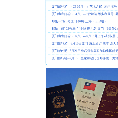
·
厦门邮轮游--（03-05月））艺术之船--地中海号--
·
厦门出发邮轮（04月）---“歌诗达.维多利亚号”
·
邮轮---7月3号厦门-冲绳-上海（5天4晚）
·
邮轮---6月23号厦门-冲绳-鹿儿岛-厦门（6天5晚
·
厦门出发邮轮（06月）---6月15号上海-济州-厦
·
厦门邮轮游---8月10日厦门-海上巡游-熊本-鹿儿
·
厦门邮轮游--7月21日神话归来皇家加勒比国邮
·
厦门旅行社--7月15日皇家加勒比国邮游轮「海