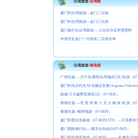
出境旅游-
台湾线
·
厦门到台湾旅游---金门二日游
·
厦门到台湾旅游---金门三日游
·
厦门旅行社台湾旅游----入台证办证所需资料
·
外省可赴金门一日游及二日游名单
出境旅游-
海岛线
·
广州往返----天宁岛/塞班岛/军舰岛5天3岛游（07
·
厦门到马尔代夫AV岛薇拉瓦鲁(Angsana Velavar
·
槟城 兰卡威尊贵海岛5日（07-08月）
·
香港往返----毛 里 求 斯 八 天 六 晚 休 闲 游（07
·
香港往返--帕劳线路（07-08月）
·
厦门到普吉岛旅游（07-08月CITS）---又见斯
·
厦门国际旅行社----塞舌尔自由行(07-08月）
·
厦门到菲律宾旅游（07-08月）-------长滩岛5