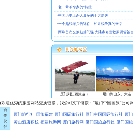
·
老一辈革命家的“特批”
·
中国历史上杀人最多的十大屠夫
·
一个越战老兵告诉你：如果战争真的来临
·
两岸首次交换被捕间谍 大陆点名营救罗贤哲被
门到东北旅游（
厦门到江西旅游（
厦门到山东、大连
厦门到
(欢迎优秀的旅游网站交换链接，我公司文字链接：“厦门中国国旅”公司网址：ht
合
厦门旅行社
国旅福建
厦门国际旅行社
厦门中国国际旅行社
厦门
作
伙
黄山酒店客栈
福建旅游网
厦门旅行网
厦门国旅旅行社
厦门国旅
伴